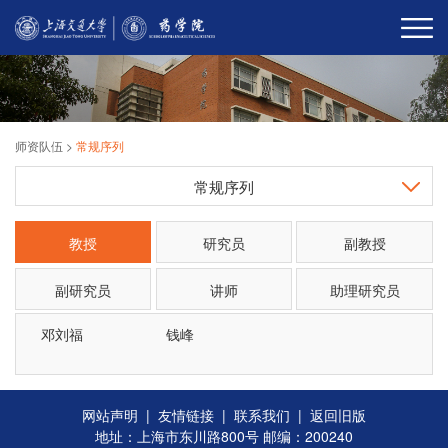
师资队伍
>
常规序列
常规序列
教授
研究员
副教授
副研究员
讲师
助理研究员
邓刘福
钱峰
网站声明
|
友情链接
|
联系我们
|
返回旧版
地址：上海市东川路800号 邮编：200240