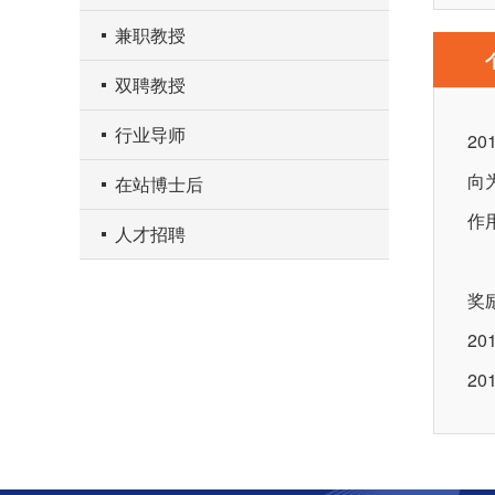
兼职教授
双聘教授
行业导师
2
向
在站博士后
作
人才招聘
奖
2
2