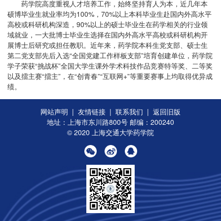
药学院高度重视人才培养工作，始终坚持育人为本，近几年本
硕博毕业生就业率均为100%，70%以上本科毕业生赴国内外高水平
高校或科研机构深造，90%以上的硕士毕业生在药学相关的行业领
域就业，一大批博士毕业生选择在国内外高水平高校或科研机构开
展博士后研究或担任教职。近年来，药学院本科生党支部、硕士生
第二党支部先后入选“全国党建工作样板支部”培育创建单位，药学院
学子荣获“挑战杯”全国大学生课外学术科技作品竞赛特等奖、二等奖
以及擂主赛“擂主”，在“创青春”“互联网+”等重要赛事上均取得优异成
绩。
网站声明
|
友情链接
|
联系我们
|
返回旧版
地址：上海市东川路800号 邮编：200240
© 2020 上海交通大学药学院