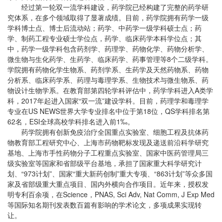
经过第一轮双一流学科建设，药学院已经构建了完整的药学研
究体系，在多个领域取得了显著成绩。目前，药学院拥有药学一级
学科博士点、博士后流动站；药学、中药学一级学科硕士点；药
学、制药工程专业硕士学位点，药学、临床药学本科学位点；其
中，药学一级学科包含药剂学、药理学、药物化学、药物分析学、
微生物与生化药学、生药学、临床药学、药事管理等8个二级学科。
学院拥有药物化学生物系、药剂学系、生药学及天然药物系、药物
分析系、临床药学系、药理与毒理学系、生物技术与微生物系、药
物设计生物学系。在教育部第四轮学科评估中，药学学科进入A类学
科，2017年起进入国家“双一流”建设学科。目前，药理学和毒理学
专业在US NEWS世界大学专业排名中位于第18位，QS学科排名第
62名，ESI全球高校学科排名进入前1‰。
药学院拥有创新免疫治疗全国重点实验室、细胞工程及抗体药
物教育部工程研究中心、上海市药物靶标发现及递送前沿科学研究
基地、上海市手性药物分子工程重点实验室、国家中医药管理局三
级实验室等国家和省部级平台基地，承担了国家重大科学研究计
划、“973计划”、国家“重大新药创制”重大专项、“863计划”等众多国
家及省部级重大重点项目、国内外横向合作项目。近年来，授权发
明专利百余项，在Science，PNAS, Sci Adv, Nat Comm, J Exp Med
等国际知名期刊发表数百篇有影响的学术论文，多项成果实现转
让。