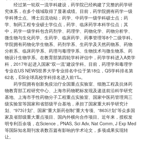
经过第一轮双一流学科建设，药学院已经构建了完整的药学研
究体系，在多个领域取得了显著成绩。目前，药学院拥有药学一级
学科博士点、博士后流动站；药学、中药学一级学科硕士点；药
学、制药工程专业硕士学位点，药学、临床药学本科学位点；其
中，药学一级学科包含药剂学、药理学、药物化学、药物分析学、
微生物与生化药学、生药学、临床药学、药事管理等8个二级学科。
学院拥有药物化学生物系、药剂学系、生药学及天然药物系、药物
分析系、临床药学系、药理与毒理学系、生物技术与微生物系、药
物设计生物学系。在教育部第四轮学科评估中，药学学科进入A类学
科，2017年起进入国家“双一流”建设学科。目前，药理学和毒理学
专业在US NEWS世界大学专业排名中位于第18位，QS学科排名第
62名，ESI全球高校学科排名进入前1‰。
药学院拥有创新免疫治疗全国重点实验室、细胞工程及抗体药
物教育部工程研究中心、上海市药物靶标发现及递送前沿科学研究
基地、上海市手性药物分子工程重点实验室、国家中医药管理局三
级实验室等国家和省部级平台基地，承担了国家重大科学研究计
划、“973计划”、国家“重大新药创制”重大专项、“863计划”等众多国
家及省部级重大重点项目、国内外横向合作项目。近年来，授权发
明专利百余项，在Science，PNAS, Sci Adv, Nat Comm, J Exp Med
等国际知名期刊发表数百篇有影响的学术论文，多项成果实现转
让。