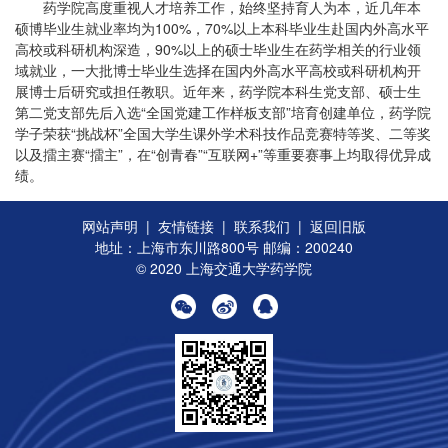
药学院高度重视人才培养工作，始终坚持育人为本，近几年本
硕博毕业生就业率均为100%，70%以上本科毕业生赴国内外高水平
高校或科研机构深造，90%以上的硕士毕业生在药学相关的行业领
域就业，一大批博士毕业生选择在国内外高水平高校或科研机构开
展博士后研究或担任教职。近年来，药学院本科生党支部、硕士生
第二党支部先后入选“全国党建工作样板支部”培育创建单位，药学院
学子荣获“挑战杯”全国大学生课外学术科技作品竞赛特等奖、二等奖
以及擂主赛“擂主”，在“创青春”“互联网+”等重要赛事上均取得优异成
绩。
网站声明
|
友情链接
|
联系我们
|
返回旧版
地址：上海市东川路800号 邮编：200240
© 2020 上海交通大学药学院