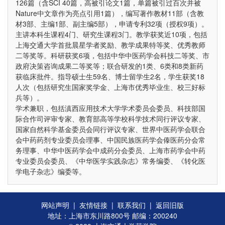
126篇（含SCI 40篇，高被引论文1篇，单篇被引过百次并被
Nature中文章作为亮点引用1篇），编写著作教材11部（含教
材3部、主编1部、副主编5部），申请专利32项（授权9项）。
主讲本科生课程4门、研究生课程3门。教学获奖近10项，包括
上海交通大学首批晨星学者奖励、教学成果特等奖、优秀教师
二等奖等。科研获奖6项，包括中华中医药学会科技二等奖、市
政府决策咨询成果二等奖等；联合研发的1类、6类和8类新药
获临床批件。指导硕士生59名、博士留学生2名，学生获奖18
人次（包括研究生国家奖学金、上海市优秀毕业生、校三好标
兵等）。
学术兼职，包括滇西应用技术大学学术委员会委员、科技部国
际合作司评审专家、教育部高等学校科学技术同行评议专家、
国家自然科学基金委员会同行评议专家、世界中医药学会联合
会中药药剂专业委员会理事、中国民族医药学会傣医药分会常
务理事、中华中医药学会中成药分会委员、上海市药学会中药
专业委员会委员、《中华医学实践杂志》常务编委、《转化医
学电子杂志》编委等。
网站声明
|
友情链接
|
联系我们
|
返回旧版
地址：上海市东川路800号 邮编：200240