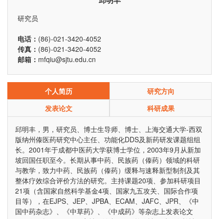
邱明丰
研究员
电话：
(86)-021-3420-4052
传真：
(86)-021-3420-4052
邮箱：
mfqiu@sjtu.edu.cn
个人简历
研究方向
发表论文
科研成果
邱明丰，男，研究员、博士生导师、博士、上海交通大学-西双
版纳州傣医药研究中心主任、功能化DDS及新药研发课题组组
长。2001年于成都中医药大学获博士学位，2003年9月从新加
坡回国任职至今。长期从事中药、民族药（傣药）领域的科研
与教学，致力中药、民族药（傣药）缓释与速释新型制剂及其
整体疗效综合评价方法的研究。主持课题20项、参加科研项目
21项（含国家自然科学基金4项、国家九五攻关、国际合作项
目等），在EJPS、JEP、JPBA、ECAM、JAFC、JPR、《中
国中药杂志》、《中草药》、《中成药》等杂志上发表论文