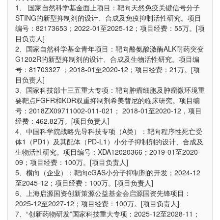
1、 国家自然科学基金面上项目：靶向天然免疫关键信号分子
STING的新型抑制剂的设计、合成及免疫抑制活性研究。项目
编号：82173653；2022-01至2025-12；项目经费：55万。[项
目负责人]
2、国家自然科学基金青年项目：靶向酪氨酸激酶ALK耐药突变
G1202R的新型抑制剂的设计、合成及生物活性研究。项目编
号：81703327 ；2018-01至2020-12；项目经费：21万。[项
目负责人]
3、国家科技部十三五重大专项：靶向肿瘤细胞及肿瘤微环境重
要靶点FGFR和KDR双重抑制剂希美替尼的临床研究。项目编
号：2018ZX09711002-011-021； 2018-01至2020-12，项目
经费：462.82万。[项目负责人]
4、中国科学院战略先导科技专项（A类）：靶向程序性死亡受
体1（PD1）及其配体（PD-L1）小分子抑制剂的设计、合成及
生物活性研究。项目编号：XDA12020366；2019-01至2020-
09；项目经费：100万。[项目负责人]
5、横向（企业）：靶向cGAS小分子抑制剂的开发；2024-12
至2045-12；项目经费：100万。[项目负责人]
6、上海启源国资创新策源公益基金会启源国资先锋项目：
2025-12至2027-12；项目经费：100万。[项目负责人]
7、“创新药物研发”国家科技重大专项：2025-12至2028-11；