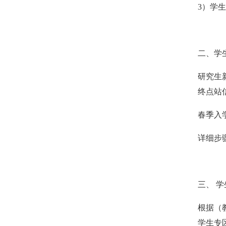
3）学
二、学
研究生
终点站
春季入
详细步
三、 
根据（教
学生专