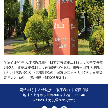
学院始终坚持“人才强院”战略，目前共有教职工119人，其中专任教
师85人，正高级职务24人，副高级职务46人。拥有中国科学院院士
1名，讲席教授3名，特聘教授3名，国家级高层次人才7名，国家级
青年人才16名。（数据截止到2026年3月）
网站声明
|
友情链接
|
联系我们
|
返回旧版
地址：上海市东川路800号 邮编：200240
© 2020 上海交通大学药学院