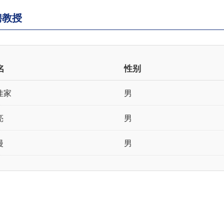
聘教授
名
性别
佳家
男
亮
男
漫
男