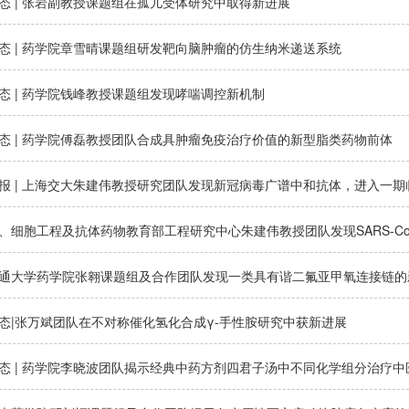
态 | 张岩副教授课题组在孤儿受体研究中取得新进展
态 | 药学院章雪晴课题组研发靶向脑肿瘤的仿生纳米递送系统
态 | 药学院钱峰教授课题组发现哮喘调控新机制
态 | 药学院傅磊教授团队合成具肿瘤免疫治疗价值的新型脂类药物前体
报 | 上海交大朱建伟教授研究团队发现新冠病毒广谱中和抗体，进入一期
、细胞工程及抗体药物教育部工程研究中心朱建伟教授团队发现SARS-Co
通大学药学院张翱课题组及合作团队发现一类具有谐二氟亚甲氧连接链的新型P
态|张万斌团队在不对称催化氢化合成γ-手性胺研究中获新进展
态 | 药学院李晓波团队揭示经典中药方剂四君子汤中不同化学组分治疗