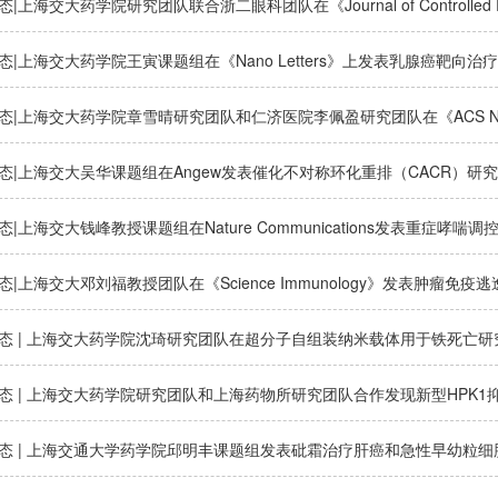
|上海交大药学院研究团队联合浙二眼科团队在《Journal of Controlled
态|上海交大药学院王寅课题组在《Nano Letters》上发表乳腺癌靶向治
态|上海交大药学院章雪晴研究团队和仁济医院李佩盈研究团队在《ACS 
态|上海交大吴华课题组在Angew发表催化不对称环化重排（CACR）研
|上海交大钱峰教授课题组在Nature Communications发表重症哮喘调
态|上海交大邓刘福教授团队在《Science Immunology》发表肿瘤免
态 | 上海交大药学院沈琦研究团队在超分子自组装纳米载体用于铁死亡
态 | 上海交大药学院研究团队和上海药物所研究团队合作发现新型HPK1
态 | 上海交通大学药学院邱明丰课题组发表砒霜治疗肝癌和急性早幼粒