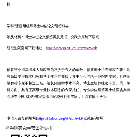
排
学科
/
课题组组织博士学位论文预答辩会
涉及材料：博士学位论文预答辩意见书
，交我办系统下载或
研究生院官网下载
地址：
https://www.gs.sjtu.edu.cn/xzzx/xwxk
预答辩小组其组成人员应当为不少于五人的单数。预答辩小组专家应在职且具
有高级专业技术职务和博士生培养资质，其中至少包括一位院内
专家，
且副高
级职称专家不超过三名。组长须由学术水平高、博士生培养经验丰富、同一学
科方向、具有正高级专业技术职务的专家担任。专业学位预答辩小组应含具有
高级专业技术职务或同等资历的校外行业专家，且具有博士学位
。
申请人请复制填写
(
https://f.kdocs.cn/g/AAEIAvLR
)
或扫码填写