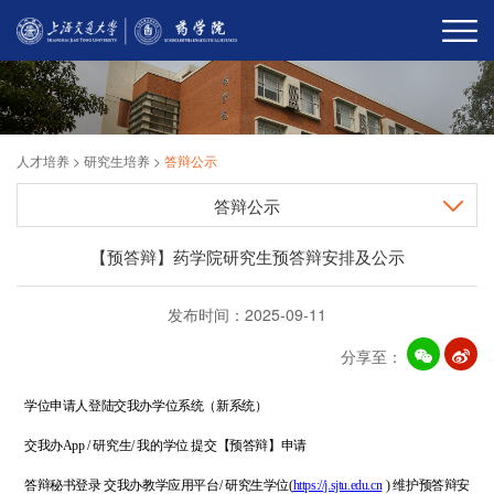
人才培养
>
研究生培养
>
答辩公示
答辩公示
【预答辩】药学院研究生预答辩安排及公示
发布时间：2025-09-11
分享至：
学位申请人
登陆
交我办学位系统（新系统）
交我办
App /
研究生
/
我的学位
提交【
预答辩
】申请
答辩秘书登录
交我办教学应用平台
/
研究生学位
(
https://j.sjtu.edu.cn
)
维护预答辩安