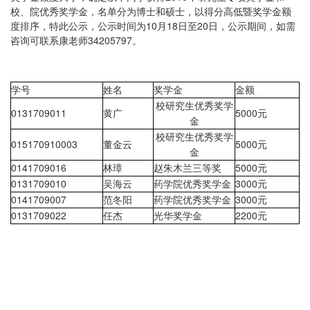
校、院优秀奖学金，名单分为博士和硕士，以得分高低暨奖学金额
度排序，特此公示，公示时间为10月18日至20日，公示期间，如需
咨询可联系康老师34205797。
学号
姓名
奖学金
金额
校研究生优秀奖学
0131709011
5000
黄广
元
金
校研究生优秀奖学
015170910003
5000
董金云
元
金
0141709016
5000
林璋
赵朱木兰三等奖
元
0131709010
3000
吴海云
药学院优秀奖学金
元
0141709007
3000
范冬阳
药学院优秀奖学金
元
0131709022
2200
任杰
光华奖学金
元