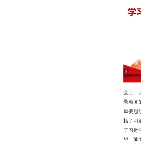
会上，
录着党
重要思
括了习
了习近
想、能