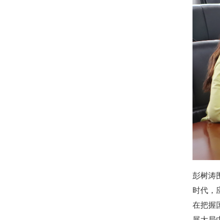
彭树涛
时代，
在把握
展大局