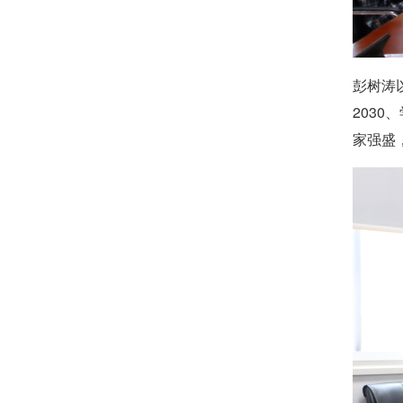
彭树涛
203
家强盛