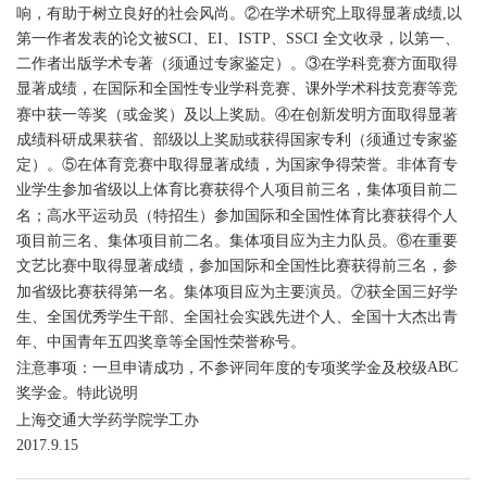
响，有助于树立良好的社会风尚。②在学术研究上取得显著成绩,以
第一作者发表的论文被SCI、EI、ISTP、SSCI 全文收录，以第一、
二作者出版学术专著（须通过专家鉴定）。③在学科竞赛方面取得
显著成绩，在国际和全国性专业学科竞赛、课外学术科技竞赛等竞
赛中获一等奖（或金奖）及以上奖励。④在创新发明方面取得显著
成绩科研成果获省、部级以上奖励或获得国家专利（须通过专家鉴
定）。⑤在体育竞赛中取得显著成绩，为国家争得荣誉。非体育专
业学生参加省级以上体育比赛获得个人项目前三名，集体项目前二
名；高水平运动员（特招生）参加国际和全国性体育比赛获得个人
项目前三名、集体项目前二名。集体项目应为主力队员。⑥在重要
文艺比赛中取得显著成绩，参加国际和全国性比赛获得前三名，参
加省级比赛获得第一名。集体项目应为主要演员。⑦获全国三好学
生、全国优秀学生干部、全国社会实践先进个人、全国十大杰出青
年、中国青年五四奖章等全国性荣誉称号。
ABC
注意事项：一旦申请成功，不参评同年度的专项奖学金及校级
奖学金。特此说明
上海交通大学药学院学工办
201
7
.9.1
5