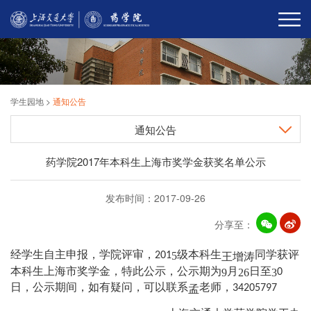
学生园地
>
通知公告
通知公告
药学院2017年本科生上海市奖学金获奖名单公示
发布时间：2017-09-26
分享至：
经学生自主申报，学院评审，
级本科生
同学获评
5
201
王增涛
本科生上海市奖学金，特此公示，公示期为
月
日至
9
26
3
0
日，公示期间，如有疑问，可以联系
老师，
34205797
孟