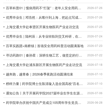
百草科普01 | 慢病用药不“打架”：老年人安全用药指南
2026-07-26
优秀毕业生 | 邓浩然：从喀什到上海，把起点写成向上的刻度
2026-07-26
上海交通大学赴奉贤区开展生物医药产业走访交流
2026-07-25
优秀毕业生 | 陆柯辰：从专业转轨到交叉科研，在未知中建立自己的坐标
2026-07-24
百草实践团×南桥镇 | 首场安全用药科普活动圆满落地
2026-07-23
寻访药路01 | 秦孙星：深耕生物工艺，做坚定的行业破局者
2026-07-22
上海交通大学赴浦东新区开展生物医药产业走访交流
2026-07-18
越奔跑，越青春｜2026春季夜跑活动圆满结束
2026-07-10
榜样力量 | 药学院博士生陈清璇入选全国高校“百名研究生党员标兵”创建名单
2026-07-10
通知公告丨关于开展药学院2027届毕业生学生生源核对工作的通知
2026-07-06
药学院举办庆祝中国共产党成立105周年学生党员骨干交流会暨“七一”专题党课
2026-06-28