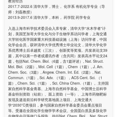
教育经历
2017.7-2022.6 清华大学，博士， 化学系 有机化学专业（导
师：刘磊教授）
2013.9-2017.6 清华大学，本科， 药学院 药学专业
入选上海市科学技术委员会入库专家，清华大学“水木学者”计
划，美国芝加哥大学生化与分子生物学系访问学者，上海交通
大学转化医学国家重大科技基础设施（上海）访问学者，中国
化学会会员，获评清华大学优秀博士毕业论文，清华大学化学
系优秀博士后卓越奖（三次）、创新奖等奖项。共发表论文39
篇，其中以第一作者或通讯作者（含共同）发表高水平论文24
篇，包括Nat. Chem. Biol.（6篇，含1篇评述）, Nat. Struct.
Mol. Biol.（2篇）, Mol. Cell（1篇）, Chem（1篇）, J. Am.
Chem. Soc.（3篇）, Angew. Chem. Int. Ed.（2篇）, Nat.
Commun.（1篇）, Sci. Adv. （1篇），ACS Cent. Sci. （1
篇）, Chem. Sci.（1篇），Sci. China Chem.（1篇）。主持国
家自然科学基金青基、上海市自然科学基金、中国博士后科学
基金特别资助（站前）、面上资助（一等）、上海市药物靶标
发现及递送前沿科学研究基地面上项目、上海交通大
学“2030”C类项目，参与国家自然科学基金委员会重点项目
等。受邀在全国化学生物学学术会议、全国蛋白质及多肽化学
生物学会议等做口头报告，担任Nat. Chem. Biol.，Nat. Struct.