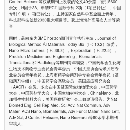
Control Release等权威期刊上发表的论文40余篇，被引5600
余次，H因子38。申请PCT 国际专利 2项（1项已转让），中国
专利 9 项（1项已转让）。主持国家自然科学基金面上青年，
科技部科技创新2030重大项目等。获上海海外高层次人才等荣
誉
同时，薛向东为BME horizon期刊青年执行主编，Journal of
Biological Method 和 Materials Today Bio（IF: 10.2）编委，
Nano-Micro Letters（IF: 36.3），Exploration（IF: 22.5），
Precision Medicine and Engineering，Biomaterials
Translational和iRadiology等期刊青年编委，中国药学会生化与
生物技术药物专业委员会青年委员，中国抗癌协会纳米肿瘤专
业委员会青年委员，上海市药学会药剂学专委会青年委员（基
础药剂学组），中国药学会高级会员，美国癌症研究协会
（AACR）会员。多次在中国暨国际生物物理大会，中国药学
大会，中国药剂学大会，中国生物材料大会，ChinaNano，北
加州生物材料大会，美国癌症研究年会上做邀请报告。为Nat
Biomed Eng, Cell Rep Med, Sci Adv, Nat Commun, Adv
Mater, ACS Nano, Biomaterials, Adv Funct Mater, Nano Lett,
Adv Sci, J Control Release, Nano Research等60余学术期刊
审稿人。