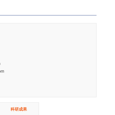
n
com
科研成果