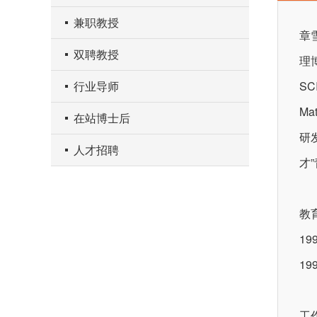
兼职教授
章
双聘教授
理
SC
行业导师
M
在站博士后
研
人才招聘
才
教
1
1
工