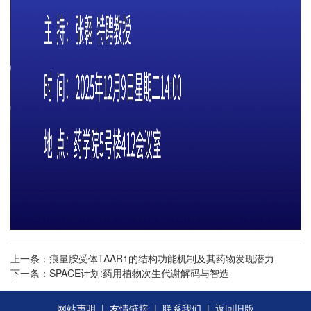
上一条：痕量胺受体TAAR1的结构功能机制及其药物发现潜力
下一条：SPACE计划:药用植物次生代谢解码与智造
网站声明
|
友情链接
|
联系我们
|
返回旧版