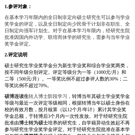
1
.
参评对象：
在基本学习年限内的
全日制非定向
硕
士
研究生可以参与学业
奖学金的评定
，
以及全日
制定向少民骨干计划非在职生、全
日制定向强军计划生。对于在基本学习年限内，经研究生院
批准因国内外访学、联培而休学的研究生，需参与当年学业
奖学金评定。
2
.
评定说明
硕士研究生学业奖学金分为新生学业奖和综合学业奖两类，
按不同年级分别评定。评定等级分为一等（
1000元/月）和
二等（500元/月）。一等奖比例不超过参评人数的30%；二
等奖比例不超过70%。
硕博连读
生
转入博士阶段学习，
转博当年其硕士学业奖学金
等级与最近一次评定等级相同，根据转博当年以硕士身份在
校的有效月数，按月核算（以
12个月/年计）累计其学业奖
学金总额，于转博后3个月内一次性发放。对于经研究生院
批准由
博士转为硕士
培养的研究生，自学籍异动生效起不再
参与研究生学业奖学金评定
。对于经研究生院批准在基本学