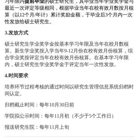
习年限内
提前毕业
的硕士研究生，其毕业当年学业奖学金与
最近一次评定等级相同，根据毕业当年在校有效月数按月核
算（以
12个月/年计）累计奖励金额，于毕业后3个月内一次
性发放给硕士研究生。
3
.
发放方式
硕士研究生学业奖学金按基本学习年限
及当年在校月数
核
算
。
新生学业奖按入学当年
9-12月份在校有效月份核算，综
合学业奖按评定当年在校有效月份核算
。
在基本学习年限
内，
硕
士研究生学业奖学金于评定当年一次性发放。
4
.
时间要求
培养环节过程考核的通过时间以研究生管理信息系统归档时
间认定。
归档截止时间：每年10月30日前
学院拟公示时间：每年
11月初
（不少于5个工作日）
报送研究生院：每年11月上旬