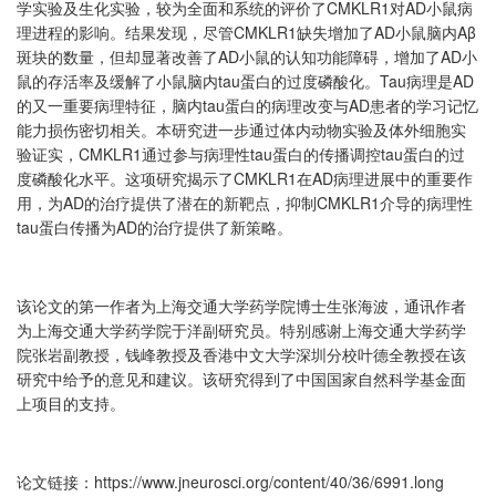
CMKLR1
AD
学实验及生化实验，较为全面和系统的评价了
对
小鼠病
CMKLR1
AD
Aβ
理进程的影响。结果发现，尽管
缺失增加了
小鼠脑内
AD
AD
斑块的数量，但却显著改善了
小鼠的认知功能障碍，增加了
小
tau
Tau
AD
鼠的存活率及缓解了小鼠脑内
蛋白的过度磷酸化。
病理是
tau
AD
的又一重要病理特征，脑内
蛋白的病理改变与
患者的学习记忆
能力损伤密切相关。本研究进一步通过体内动物实验及体外细胞实
CMKLR1
tau
tau
验证实，
通过参与病理性
蛋白的传播调控
蛋白的过
CMKLR1
AD
度磷酸化水平。这项研究揭示了
在
病理进展中的重要作
AD
CMKLR1
用，为
的治疗提供了潜在的新靶点，抑制
介导的病理性
tau
AD
蛋白传播为
的治疗提供了新策略。
该论文的第一作者为上海交通大学药学院博士生张海波，通讯作者
为上海交通大学药学院于洋副研究员。特别感谢上海交通大学药学
院张岩副教授，钱峰教授及香港中文大学深圳分校叶德全教授在该
研究中给予的意见和建议。该研究得到了中国国家自然科学基金面
上项目的支持。
https://www.jneurosci.org/content/40/36/6991.long
论文链接：