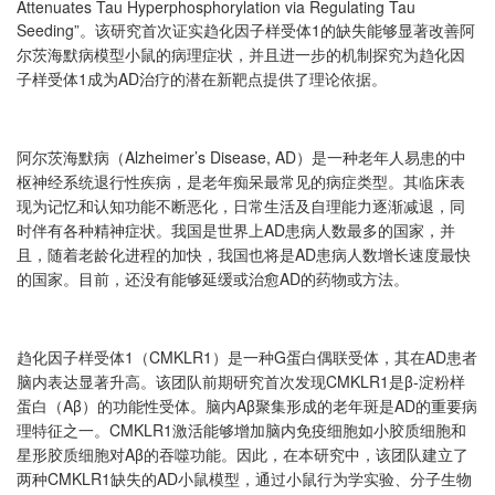
Attenuates Tau Hyperphosphorylation via Regulating Tau
Seeding”
1
。该研究首次证实趋化因子样受体
的缺失能够显著改善阿
尔茨海默病模型小鼠的病理症状，并且进一步的机制探究为趋化因
1
AD
子样受体
成为
治疗的潜在新靶点提供了理论依据。
Alzheimer’s Disease, AD
阿尔茨海默病（
）是一种老年人易患的中
枢神经系统退行性疾病，是老年痴呆最常见的病症类型。其临床表
现为记忆和认知功能不断恶化，日常生活及自理能力逐渐减退，同
AD
时伴有各种精神症状。我国是世界上
患病人数最多的国家，并
AD
且，随着老龄化进程的加快，我国也将是
患病人数增长速度最快
AD
的国家。目前，还没有能够延缓或治愈
的药物或方法。
1
CMKLR1
G
AD
趋化因子样受体
（
）是一种
蛋白偶联受体，其在
患者
CMKLR1
β-
脑内表达显著升高。该团队前期研究首次发现
是
淀粉样
Aβ
Aβ
AD
蛋白（
）的功能性受体。脑内
聚集形成的老年斑是
的重要病
CMKLR1
理特征之一。
激活能够增加脑内免疫细胞如小胶质细胞和
Aβ
星形胶质细胞对
的吞噬功能。因此，在本研究中，该团队建立了
CMKLR1
AD
两种
缺失的
小鼠模型，通过小鼠行为学实验、分子生物